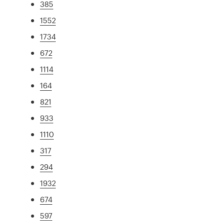
385
1552
1734
672
1114
164
821
933
1110
317
294
1932
674
597